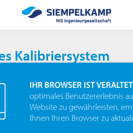
s Kalibriersystem
IHR BROWSER IST VERALTET
 und Dokumentation von Kalibrieraufträgen
optimales Benutzererlebnis au
tungen und MSR-Anlagen.
Website zu gewährleisten, em
rierarbeiten von Pharmaproduzenten entwickelt worden
sundheitsbehörde FDA an ein computerisiertes System
Ihnen Ihren Browser zu aktuali
 11‐Electronic Records and Signatures Rule) ab.
altung sieht die Erstellung komplexer Dokumente vor,