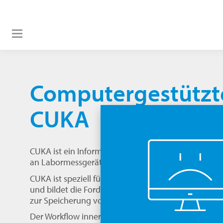
Computergestützte
CUKA
CUKA ist ein Informationssystem zur Durchführung
an Labormessgeräten, reinraumtechnische Einrich
CUKA ist speziell für die Unterstützung von Kalib
und bildet die Forderungen der amerikanischen Ge
zur Speicherung von electronic records (21 CFR Part
Der Workflow innerhalb der zentralen Kalibrierverw