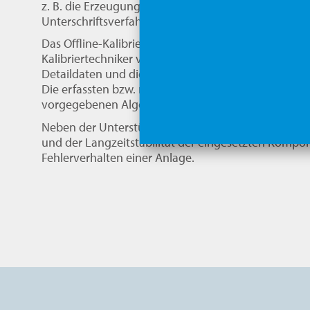
z. B. die Erzeugung des Kalibrierberichts. An die Do
Unterschriftsverfahren an.
Das Offline-Kalibriersystem POKAS ist auf einem mob
Kalibriertechniker vor Ort bei der Durchführung sei
Detaildaten und die dazugehörigen Arbeitsanweisu
Die erfassten bzw. maschinell übernommenen Daten
vorgegebenen Algorithmen ausgewertet und mit zu
Neben der Unterstützung der Kalibriertätigkeit erl
und der Langzeitstabilität der eingesetzten Kompon
Fehlerverhalten einer Anlage.