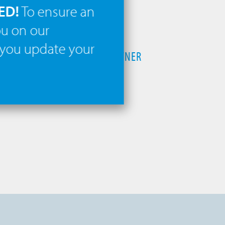
ED!
To ensure an
ou on our
DOWNLOAD
you update your
IHR ANSPRECHPARTNER