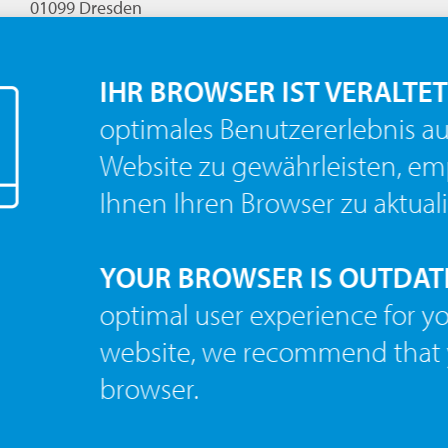
01099 Dresden
Tel.: +49 351 82 493-20
Fax: +49 351 82 493-29
E-Mail:
nis.dresden(at)siempelkamp.com
IHR BROWSER IST VERALTET
Google Maps
optimales Benutzererlebnis au
Website zu gewährleisten, em
Siempelkamp NIS Ingenieurgesellschaft mbH
Standort Lünen
Ihnen Ihren Browser zu aktuali
Hüttenallee 80
44534 Lünen
Tel.: +49 2306 3732-0
YOUR BROWSER IS OUTDAT
Fax: +49 2306 3732-100
E-Mail:
tensioning-systems(at)siempelkamp-
optimal user experience for y
nis.com
website, we recommend that 
Google Maps
browser.