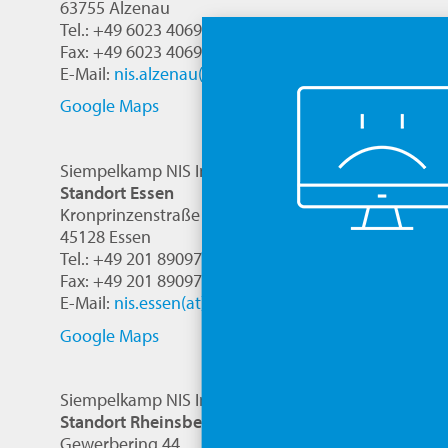
63755 Alzenau
Tel.: +49 6023 40693-0
Fax: +49 6023 40693-970
E-Mail:
nis.alzenau(at)siempelkamp.com
Google Maps
Siempelkamp NIS Ingenieurgesellschaft mbH
Standort Essen
Kronprinzenstraße 30
45128 Essen
Tel.: +49 201 890974-0
Fax: +49 201 890974-02
E-Mail:
nis.essen(at)siempelkamp.com
Google Maps
Siempelkamp NIS Ingenieurgesellschaft mbH
Standort Rheinsberg
Gewerbering 44